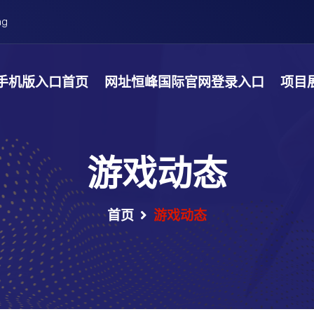
ag
手机版入口首页
网址恒峰国际官网登录入口
项目
游戏动态
首页
游戏动态