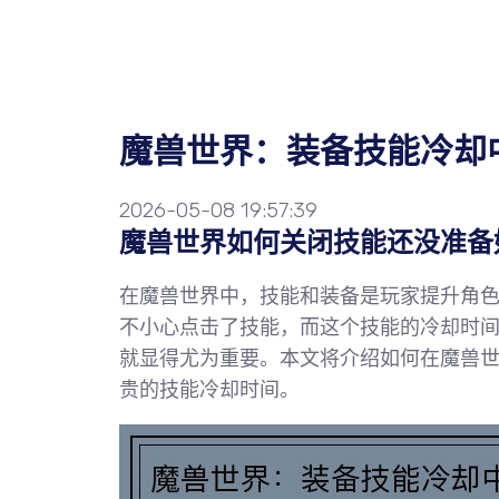
魔兽世界：装备技能冷却
2026-05-08 19:57:39
魔兽世界如何关闭技能还没准备
在魔兽世界中，技能和装备是玩家提升角
不小心点击了技能，而这个技能的冷却时
就显得尤为重要。本文将介绍如何在魔兽
贵的技能冷却时间。