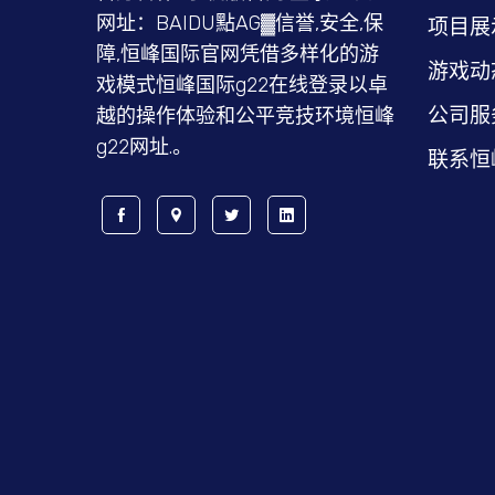
网址：BAIDU點AG▓信誉,安全,保
项目展
障,恒峰国际官网凭借多样化的游
游戏动
戏模式恒峰国际g22在线登录以卓
公司服
越的操作体验和公平竞技环境恒峰
g22网址.。
联系恒