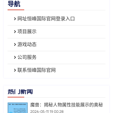
导航
网址恒峰国际官网登录入口
项目展示
游戏动态
公司服务
联系恒峰国际官网
热门新闻
魔兽：揭秘人物属性技能展示的奥秘
2026-05-11 19:00:28