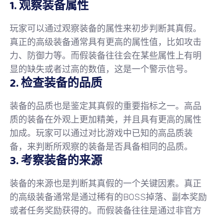
1. 观察装备属性
玩家可以通过观察装备的属性来初步判断其真假。
真正的高级装备通常具有更高的属性值，比如攻击
力、防御力等。而假装备往往会在某些属性上有明
显的缺失或者过高的数值，这是一个警示信号。
2. 检查装备的品质
装备的品质也是鉴定其真假的重要指标之一。高品
质的装备在外观上更加精美，并且具有更高的属性
加成。玩家可以通过对比游戏中已知的高品质装
备，来判断所观察的装备是否具备相同的品质。
3. 考察装备的来源
装备的来源也是判断其真假的一个关键因素。真正
的高级装备通常是通过稀有的BOSS掉落、副本奖励
或者任务奖励获得的。而假装备往往是通过非官方