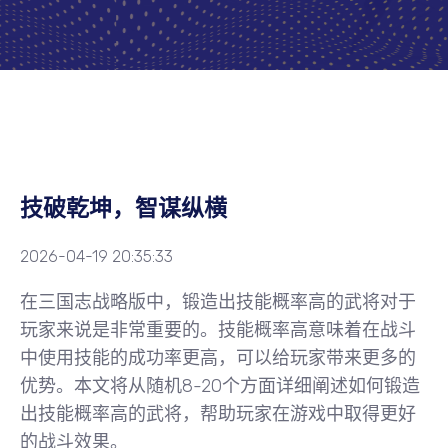
技破乾坤，智谋纵横
2026-04-19 20:35:33
在三国志战略版中，锻造出技能概率高的武将对于
玩家来说是非常重要的。技能概率高意味着在战斗
中使用技能的成功率更高，可以给玩家带来更多的
优势。本文将从随机8-20个方面详细阐述如何锻造
出技能概率高的武将，帮助玩家在游戏中取得更好
的战斗效果。