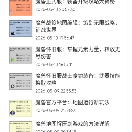
魔兽正式服：装备升级攻略大揭秘
2026-05-10 20:57:30
魔兽战役地图编辑：策划无限战略，
征战世界
2026-05-10 19:56:47
魔兽怀旧服：掌握元素力量，释放无
尽伤害
2026-05-10 18:57:11
魔兽怀旧服战士废墟装备：武器技能
换取攻略
2026-05-09 22:55:53
魔兽官方平台：地图运行新玩法
2026-05-09 21:54:23
魔兽地图解压到游戏的方法详解