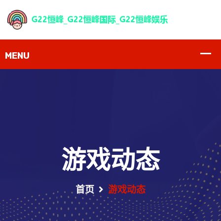
游戏动态
首页
游戏动态